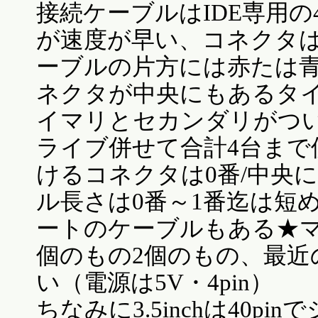
接続ケーブルはIDE専用の
が速度が早い、コネクタ
ーブルの片方には赤たは
ネクタが中央にもあるタ
イマリとセカンダリがつい
ライブ併せて合計4台まで
けるコネクタは0番/中央
ル長さは0番～1番迄は短
ートのケーブルもある★マ
個のもの2個のもの、最近
い（電源は5V・4pin）
ちなみに3.5inchは40