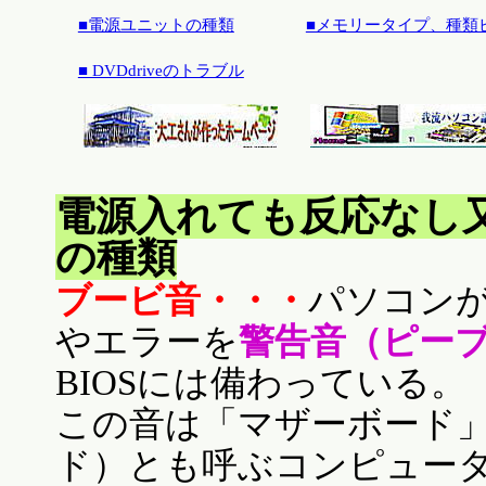
■電源ユニットの種類
■メモリータイプ、種類
■ DVDdriveのトラブル
電源入れても反応なし
の種類
ブービ音・・・
パソコン
やエラーを
警告音（ピー
BIOSには備わっている。
この音は「マザーボード
ド）とも呼ぶコンピュー