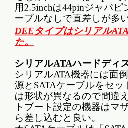
用2.5inchは44pinジャ
ーブルなしで直差しが多い※
DEEタイプはシリアルA
た。
シリアルATAハードディ
シリアルATA機器には面
源とSATAケーブルをセ
は形状が異なるので間違
トブート設定の機器はマ
ら差し込むと良い。