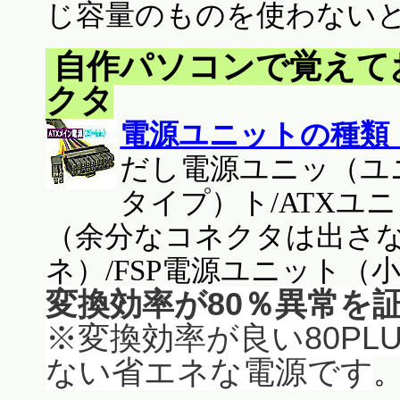
じ容量のものを使わない
自作パソコンで覚えて
クタ
電源ユニットの種類
だし電源ユニッ（ユ
タイプ）ト/ATXユ
（余分なコネクタは出さ
ネ）/FSP電源ユニット（
変換効率が80％異常を証
※変換効率が良い80P
ない省エネな電源です