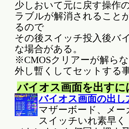
少しおいて元に戻す操作
ラブルが解消されること
るので
その後スイッチ投入後バ
な場合がある。
※CMOSクリアーが解ら
外し暫くしてセットする事
バイオス画面を出すに
バイオス画面の出し
マザーボード、メー
スイッチいれ素早く（