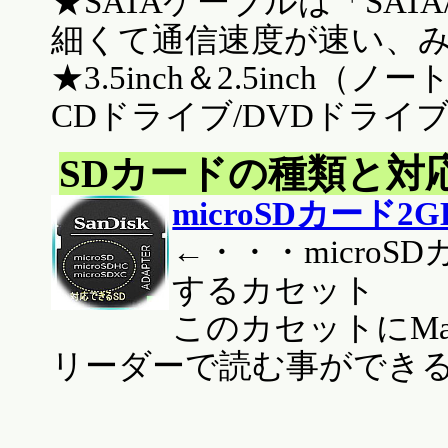
★SATAケーブルは「SATA/
細くて通信速度が速い、
★3.5inch＆2.5inc
CDドライブ/DVDドライ
SDカードの種類と対
microSDカード
←・・・micro
するカセット
このカセットにMa
リーダーで読む事ができ