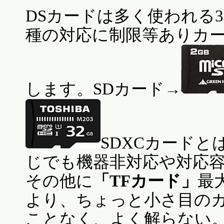
DSカードは多く使われる
種の対応に制限等ありカ
します。SDカード→
SDXCカードと
じでも機器非対応や対応
その他に
「TFカード」
最大
より、ちょっと小さ目の
ことなく、よく解らない