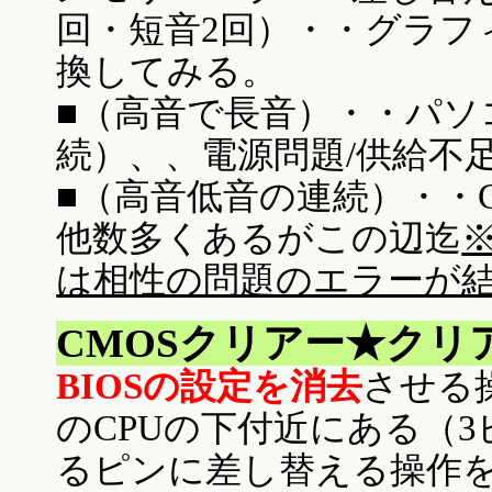
回・短音2回）・・グラフ
換してみる。
■（高音で長音）・・パソ
続）、、電源問題/供給不
■（高音低音の連続）・・C
他数多くあるがこの辺迄
は相性の問題のエラーが
CMOSクリアー★クリ
BIOSの設定を消去
させる
のCPUの下付近にある（
るピンに差し替える操作