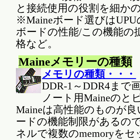
と接続使用の役割を細か
※Maineボード選びはU
ボードの性能/この機能の拡張性
格など。
Maineメモリーの種類
メモリの種類・・・
DDR-1～DDR4ま
ノート用Maineのと
Maineは高性能のもの
ードの機能制限があるの
ネルで複数のmemoryを